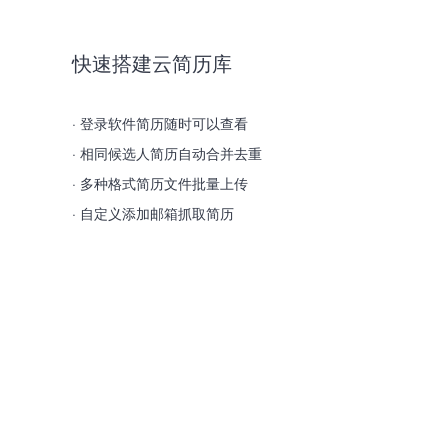
快速搭建云简历库
· 登录软件简历随时可以查看
· 相同候选人简历自动合并去重
· 多种格式简历文件批量上传
· 自定义添加邮箱抓取简历