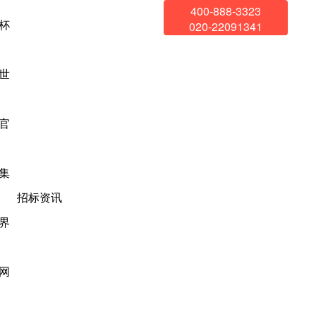
400-888-3323
杯
020-22091341
世
官
集
集团官网世界杯集
招标资讯
界
网
业提供数字化、