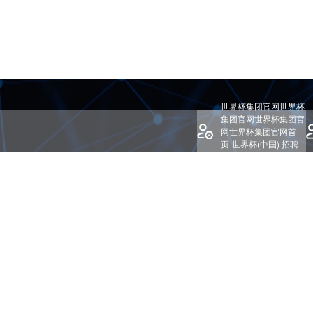
世界杯集团官网世界杯
集团官网世界杯集团官
网世界杯集团官网首
页-世界杯(中国) 招聘
系统