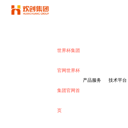
世界杯集团官网世界杯集团官网首页
世界杯集团
官网世界杯
世界杯集团官网世
产品服务
技术平台
集团官网首
团官网首页-世界杯
页
世界杯集团官网世界杯集团官网世界杯集团
智能化、高效敏捷的招聘管理系统