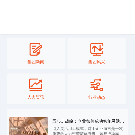
集团新闻
集团风采
人力资讯
行业动态
五步走战略：企业如何成功实施灵活用
工
引入灵活用工模式，对于企业而言是一次
重要的人力资源策略升级。若想成功实施