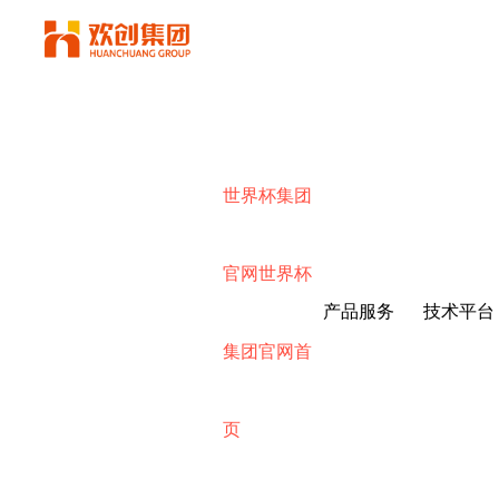
世界杯集团官网世界杯集团官网首页
世界杯集团
官网世界杯
新闻动态
产品服务
技术平台
News Dynamic
集团官网首
全新人力资源咨询，权威政府政策，丰富智慧用工
页